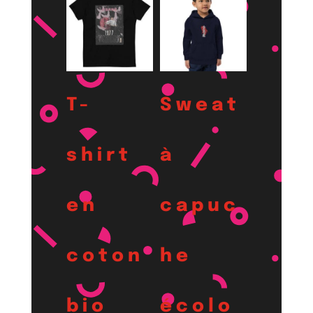
T-
Sweat
shirt
à
en
capuc
coton
he
bio
écolo