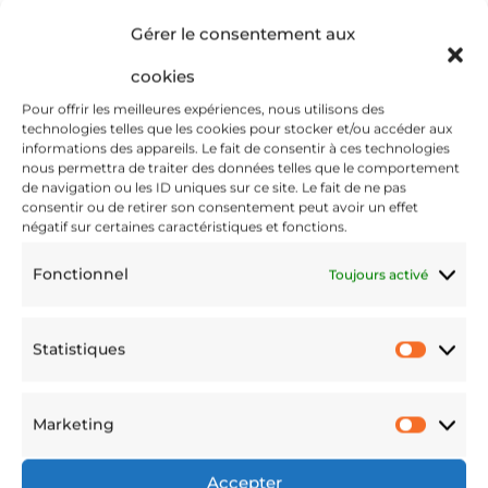
moula
Unise
Gérer le consentement aux
cookies
nt
xe
Pour offrir les meilleures expériences, nous utilisons des
technologies telles que les cookies pour stocker et/ou accéder aux
Plage
€
46.12
–
€
47.60
informations des appareils. Le fait de consentir à ces technologies
écolo
nous permettra de traiter des données telles que le comportement
de
de navigation ou les ID uniques sur ce site. Le fait de ne pas
prix :
consentir ou de retirer son consentement peut avoir un effet
négatif sur certaines caractéristiques et fonctions.
€46.12
gique
à
Fonctionnel
Toujours activé
€47.60
femm
Statistiques
Statis
e
Marketing
Marke
Onna
Accepter