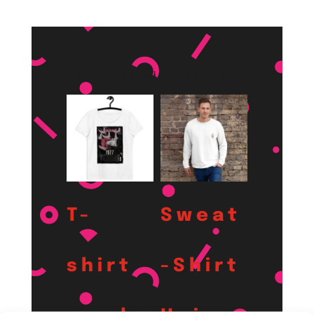
Produits similaires
T-
Sweat
shirt
-Shirt