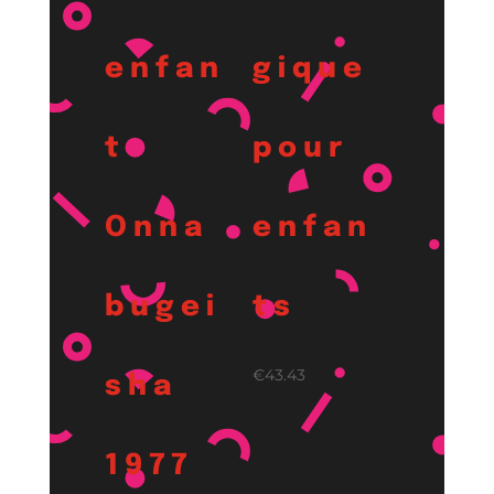
enfan
gique
t
pour
Onna
enfan
bugei
ts
€
43.43
sha
1977