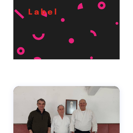
€51.58
Label