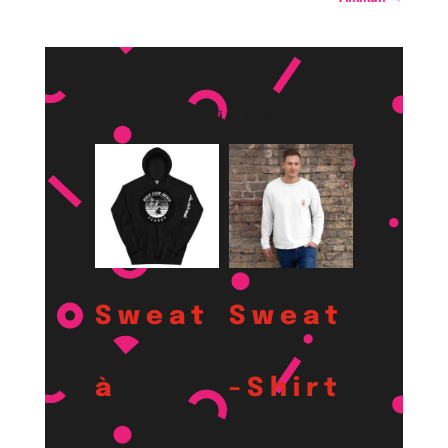
Produits similaires
Sweat
Sweat
à
-Shirt