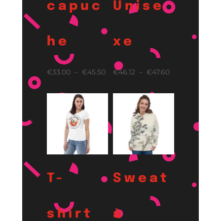
capuc
Unise
he
xe
Plage
Plage
€
33.00
–
€
45.50
€
46.12
–
€
47.60
de
de
prix :
prix :
€33.00
€46.12
à
à
€45.50
€47.60
T-
Sweat
shirt
à