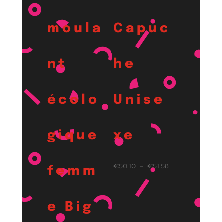
moula
Capuc
nt
he
écolo
Unise
gique
xe
Plage
€
50.10
–
€
51.58
femm
de
prix :
€50.10
e Big
à