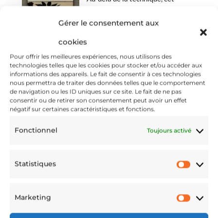
anniversaire rappelle que l’Aïkido
Gérer le consentement aux
est une école de vie. Comme l’a
souligné l’enseignement de
cookies
l’année passée sur la relation
Pour offrir les meilleures expériences, nous utilisons des
Aite/Tori
, la pratique sur le tatami
technologies telles que les cookies pour stocker et/ou accéder aux
informations des appareils. Le fait de consentir à ces technologies
est transposable au quotidien. Je
nous permettra de traiter des données telles que le comportement
vous invite à relire nos articles sur
de navigation ou les ID uniques sur ce site. Le fait de ne pas
consentir ou de retirer son consentement peut avoir un effet
le sujet.
négatif sur certaines caractéristiques et fonctions.
Fonctionnel
Toujours activé
« En cherchant simplement à être « un peu meilleur »
que l’an passé, chacun pourra rayonner davantage et
Statistiques
agir sur son entourage pour devenir un meilleur
Statis
parent, un partenaire plus attentionné et un citoyen
plus conscient. »
Marketing
Marke