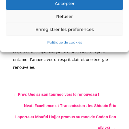
Accepter
Refuser
Le saviez-vous ?
Enregistrer les préférences
Le
Kagami Biraki
est une tradition héritée des
Politique de cookies
samouraïs. Aujourd’hui, elle symbolise la cohésion du
dojo : on brise symboliquement les barrières pour
entamer l’année avec un esprit clair et une énergie
renouvelée.
←
Prev: Une saison tournée vers le renouveau !
Next: Excellence et Transmission : les Shidoin Éric
Laporte et Moufid Hajjar promus au rang de Godan Dan
Aïkikaï.
→