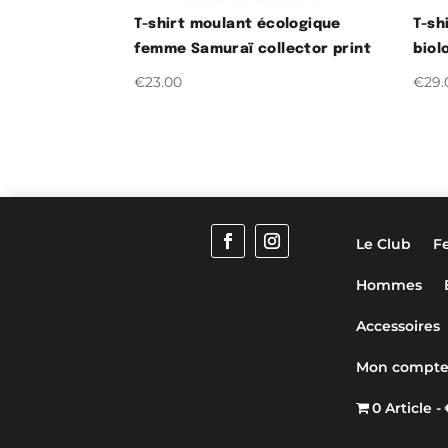
T-shirt moulant écologique
T-sh
femme Samuraï collector print
biol
€
23.00
€
29.
Le Club
F
Hommes
Accessoires
Mon compt
0 Article