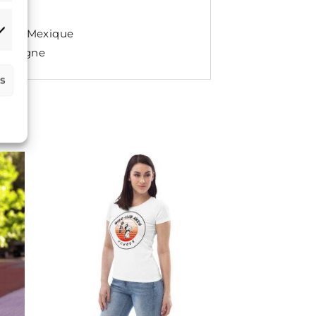
et du Mexique
arketing
 Pologne
es