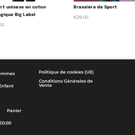
irt unisexe en coton
Brassière de Sport
ogique Big Label
€
29.00
00
Politique de cookies (UE)
emmes
Conditions Générales de
Vente
Enfant
e
Panier
€0.00