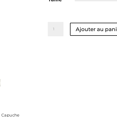
quantité
Ajouter au pani
de
Sweat
à
Capuche
Unisexe
à Capuche