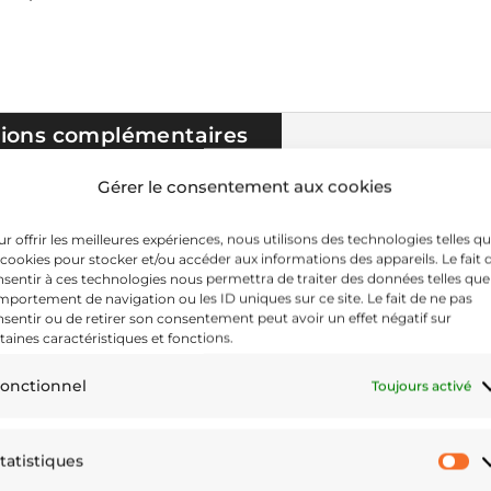
tions complémentaires
Gérer le consentement aux cookies
e unisexe confortable possède un extérieur doux avec u
laire brossée encore plus douce à l'intérieur. Parfait pour 
r offrir les meilleures expériences, nous utilisons des technologies telles q
 cookies pour stocker et/ou accéder aux informations des appareils. Le fait 
sentir à ces technologies nous permettra de traiter des données telles que
portement de navigation ou les ID uniques sur ce site. Le fait de ne pas
27 % coton, 3 % élasthanne
sentir ou de retirer son consentement peut avoir un effet négatif sur
300 g/m² (8,85 oz/yd²) (le poids peut varier de 5 %)
taines caractéristiques et fonctions.
doux au toucher
onctionnel
Toujours activé
 l'intérieur
 avec motif des deux côtés
tatistiques
St
es