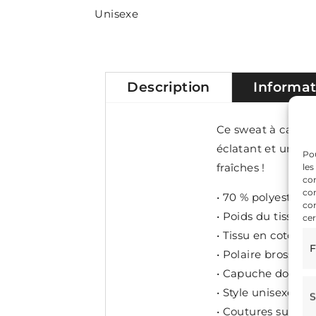
Unisexe
Description
Informa
Ce sweat à capuch
éclatant et une po
Pou
fraîches !
les
con
com
• 70 % polyester, 
con
• Poids du tissu : 
cer
• Tissu en coton 
F
• Polaire brossée à
• Capuche doublée
• Style unisexe
S
• Coutures surjeté