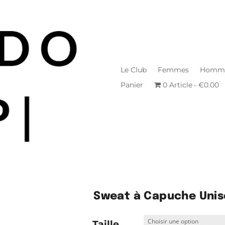
Le Club
Femmes
Homm
Panier
0 Article
€0.00
Sweat à Capuche Unis
Taille