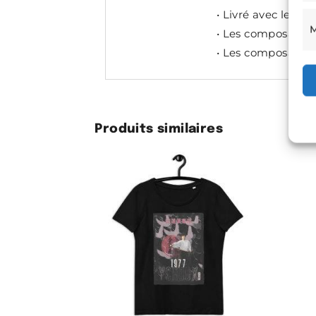
• Livré avec les c
M
• Les composants 
• Les composants 
Produits similaires