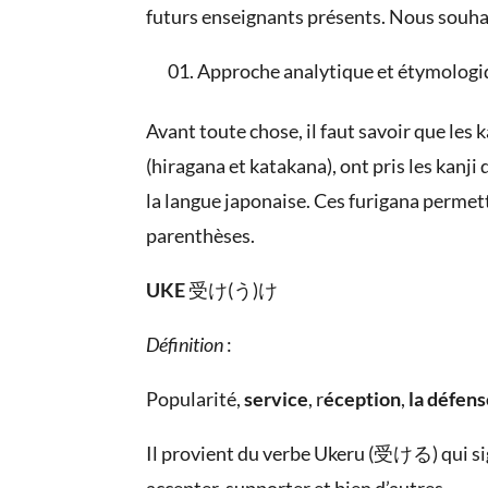
futurs enseignants présents. Nous souhait
Approche analytique et étymologi
Avant toute chose, il faut savoir que les k
(hiragana et katakana), ont pris les kanji
la langue japonaise. Ces furigana permett
parenthèses.
UKE
受け(う)け
Définition
:
Popularité,
service
, r
éception
,
la défen
Il provient du verbe Ukeru (受ける) qui signif