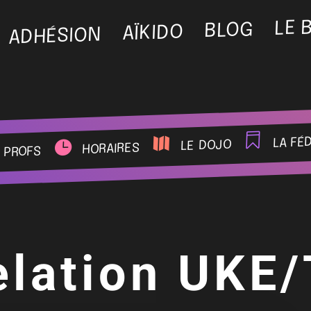
LE 
BLOG
AÏKIDO
ADHÉSION
la fé
le dojo
horaires
 profs
elation UKE