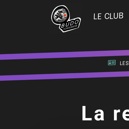
LE CLUB
les
La r