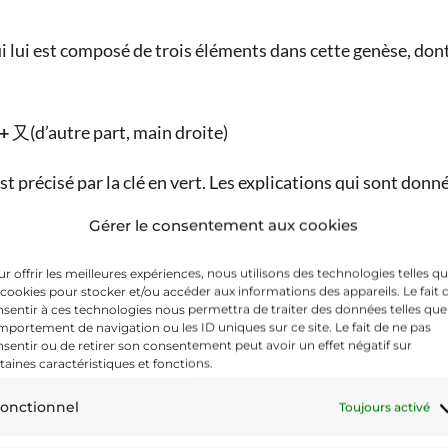
 lui est composé de trois éléments dans cette genèse, dont
+
又(d’autre part, main droite)
 précisé par la clé en vert. Les explications qui sont donnée
Gérer le consentement aux cookies
t 冖 à la main qui la reçoit 又 (éventuellement à plat) »
r offrir les meilleures expériences, nous utilisons des technologies telles q
aude Martin
 cookies pour stocker et/ou accéder aux informations des appareils. Le fait 
sentir à ces technologies nous permettra de traiter des données telles que
portement de navigation ou les ID uniques sur ce site. Le fait de ne pas
sentir ou de retirer son consentement peut avoir un effet négatif sur
taines caractéristiques et fonctions.
onctionnel
Toujours activé