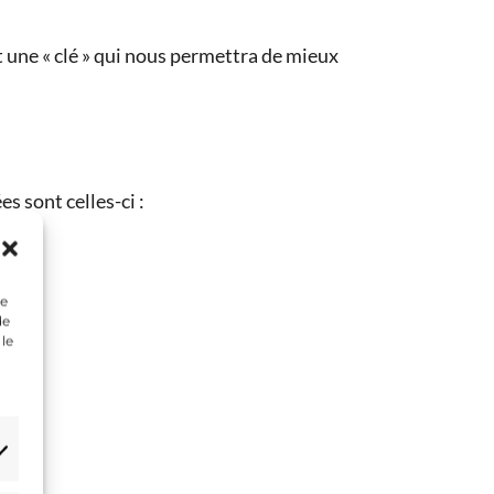
 une « clé » qui nous permettra de mieux
s sont celles-ci :
ue
de
 le