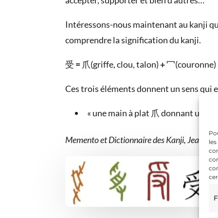
accepter, supporter et bien d’autres…
Intéressons-nous maintenant au kanji qui
comprendre la signification du kanji.
受
=
爪(griffe, clou, talon)
+
冖(couronne)
Ces trois éléments donnent un sens qui est
« une main à plat 爪 donnant un obje
Pou
Memento et Dictionnaire des Kanji, Jean Cl
les
con
com
con
cer
F