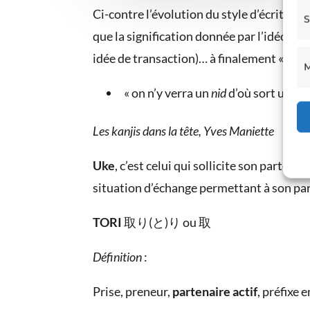
Ci-contre l’évolution du style d’écriture e
S
que la signification donnée par l’idéogra
idée de transaction)… à finalement « rec
M
« on n’y verra un
nid
d’où sort une
ma
Les kanjis dans la tête, Yves Maniette
Uke
, c’est celui qui sollicite son partena
situation d’échange permettant à son parte
TORI
取り(と)り ou 取
Définition
:
Prise, preneur,
partenaire actif
, préfixe