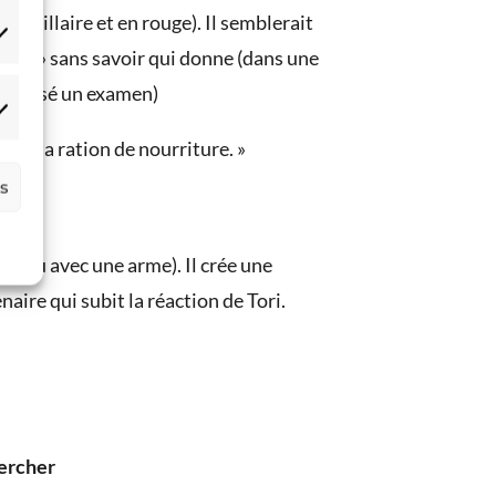
 (sigillaire et en rouge). Il semblerait
atistiques
voir » sans savoir qui donne (dans une
 a passé un examen)
arketing
voir
sa ration de nourriture. »
es
nues ou avec une arme). Il crée une
aire qui subit la réaction de Tori.
ercher