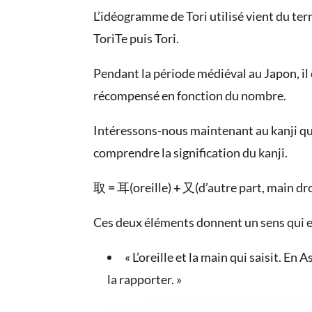
L’idéogramme de Tori utilisé vient du ter
ToriTe puis Tori.
Pendant la période médiéval au Japon, il é
récompensé en fonction du nombre.
Intéressons-nous maintenant au kanji qui
comprendre la signification du kanji.
取
=
耳(oreille)
+
又(d’autre part, main dro
Ces deux éléments donnent un sens qui est 
« L’oreille et la main qui saisit. En
la rapporter. »