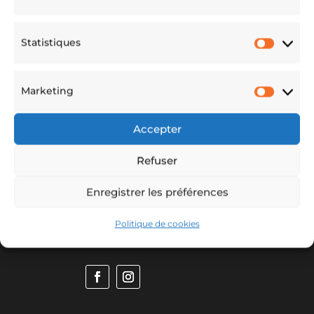
Statistiques
Statis
Marketing
Marke
Accepter
Refuser
Enregistrer les préférences
Politique de cookies