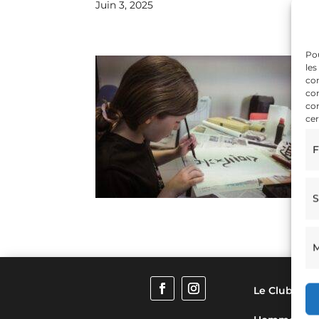
Juin 3, 2025
Pou
les
con
com
con
cer
F
S
M
Le Club
F