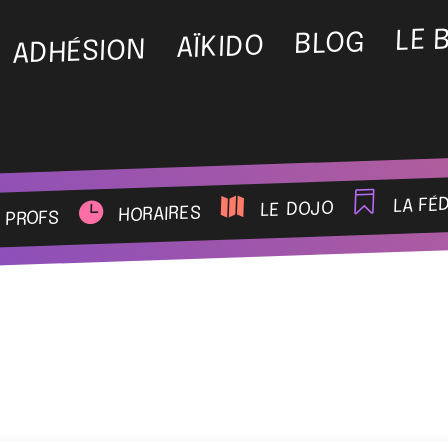
LE 
BLOG
AÏKIDO
ADHÉSION
la fé
le dojo
horaires
 profs