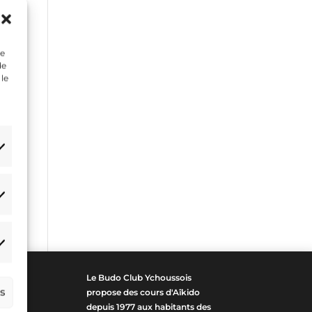
ue
de
 le
atistiques
arketing
Le Budo Club Ychoussois
es
propose des cours d'Aîkido
depuis 1977 aux habitants des