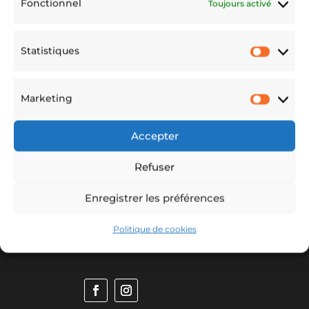
Fonctionnel
Toujours activé
Statistiques
Statis
Marketing
Marke
Accepter
Refuser
Enregistrer les préférences
Politique de cookies