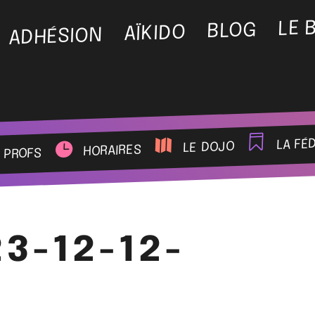
LE 
BLOG
AÏKIDO
ADHÉSION
la fé
le dojo
horaires
 profs
23-12-12-