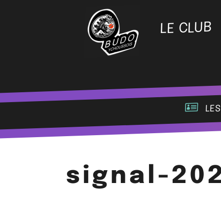
LE CLUB
les
signal-20