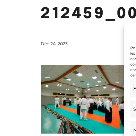
212459_0
Déc 24, 2023
Pou
les
con
com
con
cer
F
S
M