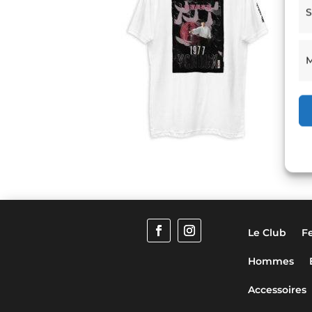
S
M
Le Club
F
Hommes
Accessoires