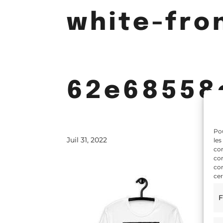
white-fro
62e68558
Pou
Juil 31, 2022
les
con
com
con
cer
F