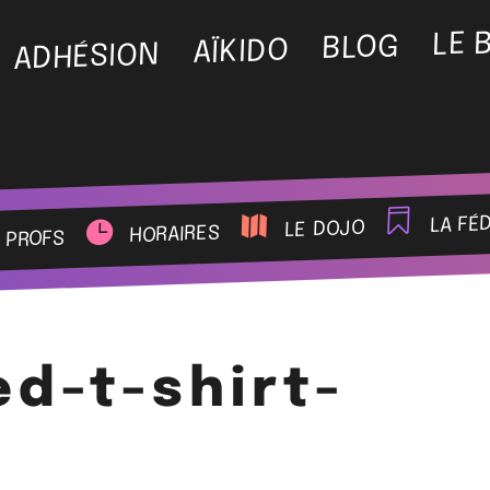
LE 
BLOG
AÏKIDO
ADHÉSION
la fé
le dojo
horaires
 profs
ed-t-shirt-