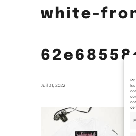
white-fro
62e68558
Pou
Juil 31, 2022
les
con
com
con
cer
F