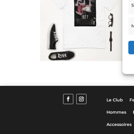
S
M
Le Club
F
Hommes
Accessoires