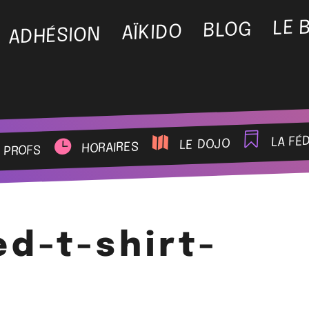
LE 
BLOG
AÏKIDO
ADHÉSION
la fé
le dojo
horaires
 profs
ed-t-shirt-