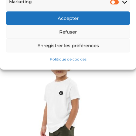
Marketing
Marke
Accepter
Fév 8, 2022
Refuser
Enregistrer les préférences
Politique de cookies