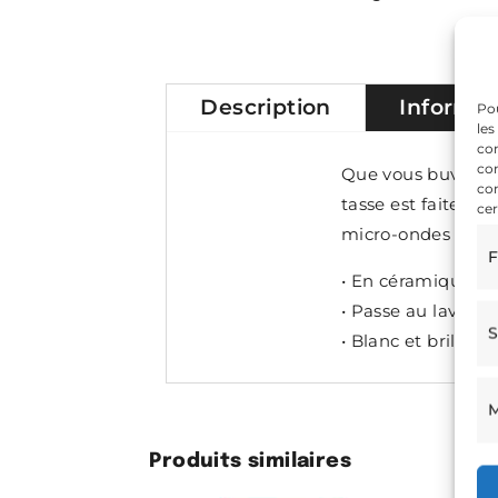
Description
Informa
Pou
les
con
com
Que vous buviez v
con
tasse est faite po
cer
micro-ondes et au 
F
• En céramique
• Passe au lave-va
S
• Blanc et brillant
M
Produits similaires