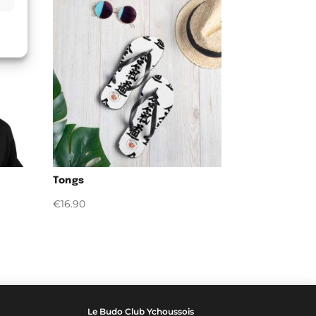
Tongs
€
16.90
Le Budo Club Ychoussois