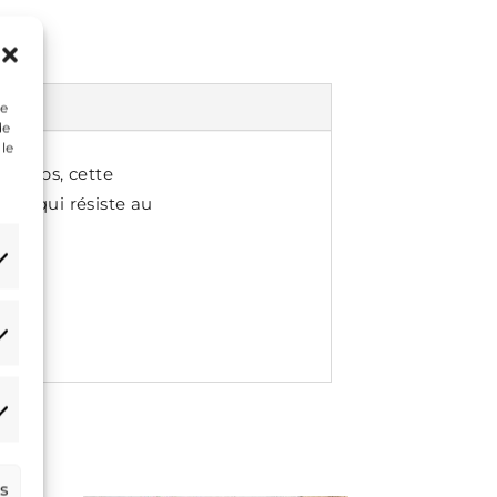
ue
de
 le
 temps, cette
tant qui résiste au
atistiques
arketing
es