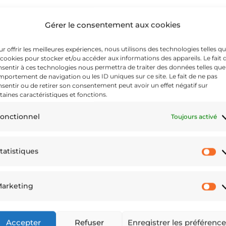
Gérer le consentement aux cookies
tions complémentaires
r offrir les meilleures expériences, nous utilisons des technologies telles q
 cookies pour stocker et/ou accéder aux informations des appareils. Le fait 
sentir à ces technologies nous permettra de traiter des données telles que
portement de navigation ou les ID uniques sur ce site. Le fait de ne pas
otre café du matin, votre thé du soir ou autre chose entre
sentir ou de retirer son consentement peut avoir un effet négatif sur
ur vous ! Elle est robuste et brillante avec un imprimé écla
taines caractéristiques et fonctions.
lave-vaisselle.
onctionnel
Toujours activé
isselle et au micro-ondes
tatistiques
St
arketing
M
Accepter
Refuser
Enregistrer les préférenc