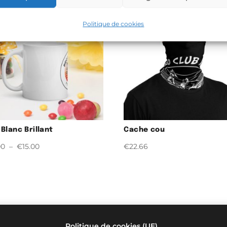
Politique de cookies
Blanc Brillant
Cache cou
Plage
00
–
€
15.00
€
22.66
de
prix :
€12.00
à
€15.00
Politique de cookies (UE)